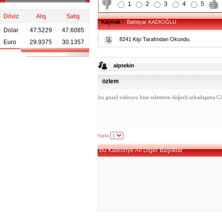
1
2
3
4
5
Döviz
Alış
Satış
Kaynak
:
Bahtiyar KADIOĞLU
Dolar
47.5229
47.6085
8241 Kişi Tarafından Okundu.
Euro
29.9375
30.1357
alptekin
özlem
bu güzel videoyu bize izlettiren değerli arkadaşım
Sayfa
Bu Kateoriye Ait Diğer Başlıklar