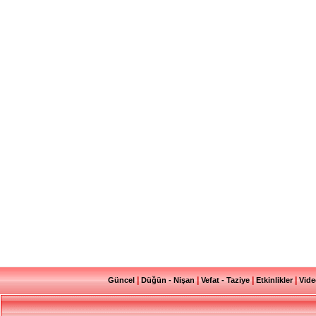
|
|
|
|
Güncel
Düğün - Nişan
Vefat - Taziye
Etkinlikler
Vide