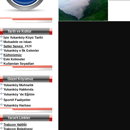
Tarih ve Kültür
İşte Yukarıköy Köyü Tarihi
Mubadele ve iskan
Seller Senesi
1929
Yukarıköy e İlk Gelenler
Kültürümüz
Eski Kelimeler
Kullanılan Soyadları
Güzel Köyümüz
Yukarıköy Muhtarlık
Yukarıköy Hakkında
Yukarıköy 'de Eğitim
Sportif Faaliyetler
Yukarıköy Haritası
Yararlı Linkler
Trabzon Valiliği
Trabzon Belediyesi