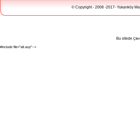
© Copyright - 2008 -2017- Yukarıköy Maha
Bu sitede
Çile
#include file="alt.asp"-->