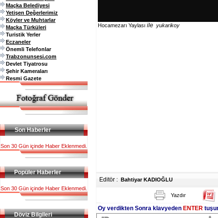
Maçka Belediyesi
Yetişen Değerlerimiz
Köyler ve Muhtarlar
ile
Hocamezarı Yaylası
yukarikoy
Maçka Türküleri
Turistik Yerler
Eczaneler
Önemli Telefonlar
Trabzonunsesi.com
Devlet Tiyatrosu
Şehir Kameraları
Resmi Gazete
Son Haberler
Son 30 Gün içinde Haber Eklenmedi.
Popüler Haberler
Editör :
Bahtiyar KADIOĞLU
Son 30 Gün içinde Haber Eklenmedi.
Yazdır
Oy verdikten Sonra klavyeden
ENTER
tuşun
Döviz Bilgileri